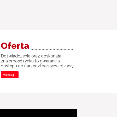
Oferta
.......................................................
Doświadczenie oraz doskonała
znajomość rynku to gwarancja
dostępu do narzędzi najwyższej klasy.
więcej...