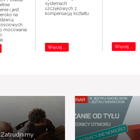
systemach
etnie
szczękowych z
nie i jest
kompensacją kształtu
eroko na
ostawcą
kościowych
do mocowania
do
a.
Więcej ...
Więcej ...
Zatrudnimy