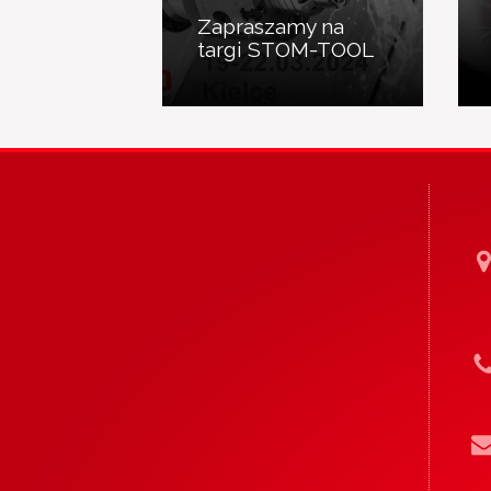
Zapraszamy na
targi STOM-TOOL