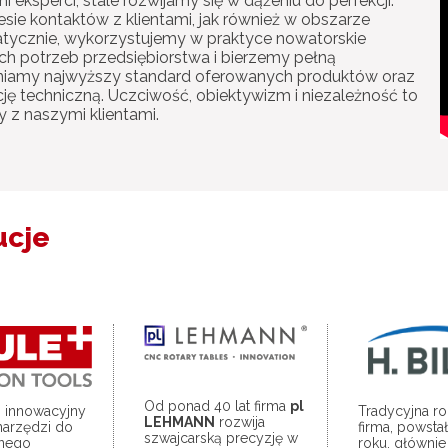
eksperci, stale rozwijamy się w dążeniu do perfekcji.
sie kontaktów z klientami, jak również w obszarze
tycznie, wykorzystujemy w praktyce nowatorskie
h potrzeb przedsiębiorstwa i bierzemy pełną
niamy najwyższy standard oferowanych produktów oraz
ję techniczną. Uczciwość, obiektywizm i niezależność to
 z naszymi klientami.
ucje
Od ponad 40 lat firma
pl
j innowacyjny
Tradycyjna r
LEHMANN
rozwija
narzędzi do
firma, powsta
szwajcarską precyzję w
snego
roku, głównie