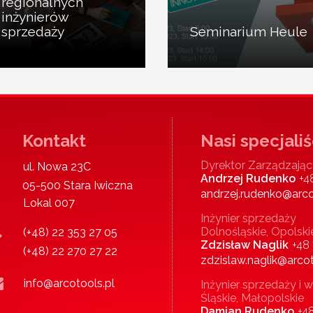
regionalnych
inżynierów
sprzedaży
Seminarium Heule
Kontakt
Nasi specjaliś
Dyrektor Zarządzając
ul. Nowa 23C
Andrzej Rudenko
+4
05-500 Stara Iwiczna
andrzej.rudenko@arco
Lokal 007
Inżynier sprzedaży
Dolnośląskie, Opolski
(+48) 22 353 27 05
Zdzisław Naglik
+48
(+48) 22 270 27 22
zdzislaw.naglik@arcot
info@arcotools.pl
Inżynier sprzedaży 
Śląskie, Małopolskie
Damian Rudenko
+4