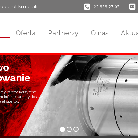
22 353 27 05
o obróbki metali
rt
Oferta
Partnerzy
O nas
Aktua