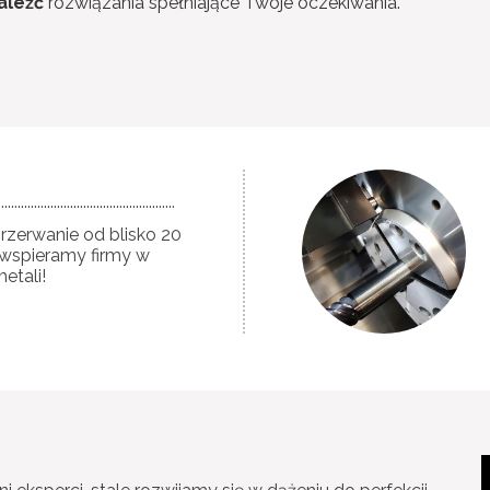
aleźć
rozwiązania spełniające Twoje oczekiwania.
.....................................................
przerwanie od blisko 20
 wspieramy firmy w
etali!