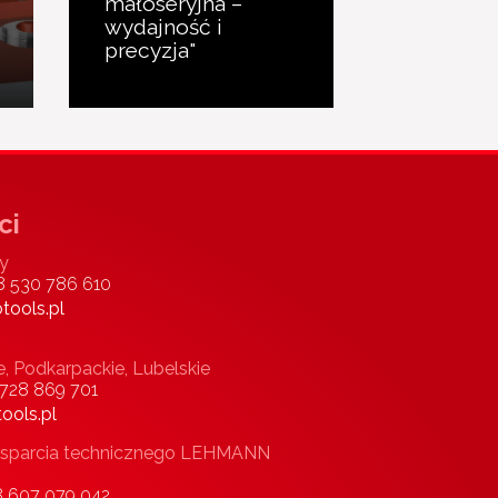
małoseryjna –
wydajność i
precyzja"
ci
y
8 530 786 610
tools.pl
e, Podkarpackie, Lubelskie
 728 869 701
ools.pl
i wsparcia technicznego LEHMANN
8 607 079 042