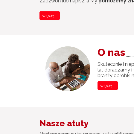
Zadzwoń lub napisz, a My
pomożemy zn
więcej...
O nas
.........
Skutecznie i nie
lat doradzamy i
branży obróbki m
więcej...
Nasze atuty