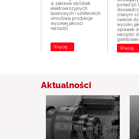
w zakresie obróbek
ponad 90 l
elektroerozyjnych,
doświadcze
laserowych i szlifierskich
znanym sz
umożliwia produkcje
świecie d
wysokiej jakości
wysoko ja
narzędzi.
oprawek 
narzędzi 
gwintowani
Więcej ...
Więcej ...
Aktualności