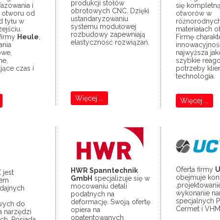
produkcji stołów
fazowania i
się kompletn
obrotowych CNC. Dzięki
a otworu od
otworów w
ustandaryzowaniu
d tyłu w
różnorodnyc
systemu modułowej
ejściu.
materiałach o
rozbudowy zapewniają
 firmy
Heule
,
Firmę charakt
elastyczność rozwiązań.
ania
innowacyjnoś
owe,
najwyższa jak
ne,
szybkie reag
ące czas i
potrzeby klie
technologia.
Więcej ...
Więcej ...
Oferta firmy
U
HWR Spanntechnik
Z
jest
obejmuje kon
GmbH
specjalizuje się w
tem
,projektowanie
mocowaniu detali
dajnych
wykonanie na
podatnych na
specjalnych 
deformację. Swoją ofertę
wych do
Cermet i VHM
opiera na
 narzędzi
opatentowanych
ch. Posiada