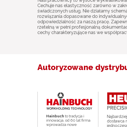
Nasi pracownicy to wysoce wykwalifikowani 
Cechuje nas elastyczność zarówno w zakre
świadczonych usług. Nie działamy schema
rozwiązania dopasowane do indywidualnyc
odpowiedzialność za naszą pracę. Zapew
rzetelną w pełni profesjonalną dokumentac
cechy charakteryzujące nas we współpracy
Autoryzowane dystryb
Hainbuch
to tradycja i
Najbardzie
innowacja, od 60 lat firma
dostawca 
wprowadza nowe
jednocze