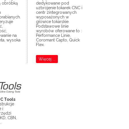
ą obróbką
dedykowane pod
uzbrojenie tokarek CNC i
h
centr zintegrowanych
brabianych.
wyposażonych w
eryzuje
głowice tokarskie.
ć,
Podstawowe linie
ość,
wyrobów oferowane to :
owanie na
Performance Linie,
nta, wysoka
Coromant Capto, Quick
Flex.
Więcej ...
C Tools
strukcje
 i
rzędzi
PKD, CBN,
.