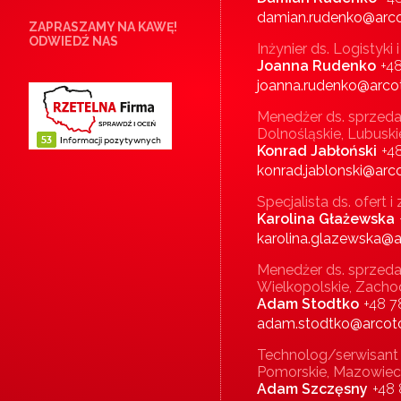
damian.rudenko@arco
ZAPRASZAMY NA KAWĘ!
ODWIEDŹ NAS
Inżynier ds. Logistyki
Joanna Rudenko
+4
joanna.rudenko@arcot
Menedżer ds. sprzeda
Dolnośląskie, Lubuski
Konrad Jabłoński
+4
konrad.jablonski@arco
Specjalista ds. ofert 
Karolina Głażewska
karolina.glazewska@a
Menedżer ds. sprzeda
Wielkopolskie, Zacho
Adam Stodtko
+48 7
adam.stodtko@arcoto
Technolog/serwisant
Pomorskie, Mazowieck
Adam Szczęsny
+48