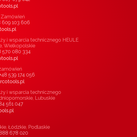
tools.pl
 i Zamówień
8 609 103 606
ools.pl
ży i wsparcia technicznego HEULE
e, Wielkopolskie
8 570 080 334
tools.pl
i zamówień
+48 539 174 056
rcotools.pl
ży i wsparcia technicznego
dniopomorskie, Lubuskie
84 561 047
ols.pl
ie, Łódzkie, Podlaskie
 888 678 020