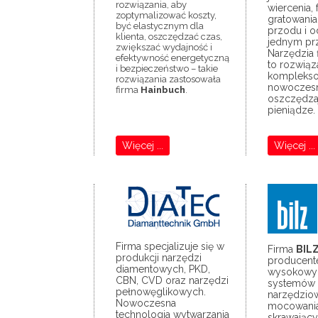
rozwiązania, aby
wiercenia, 
zoptymalizować koszty,
gratowani
być elastycznym dla
przodu i o
klienta, oszczędzać czas,
jednym prz
zwiększać wydajność i
Narzędzia
efektywność energetyczną
to rozwiąz
i bezpieczeństwo – takie
kompleks
rozwiązania zastosowała
nowoczes
firma
Hainbuch
.
oszczędzaj
pieniądze.
Więcej ...
Więcej ...
Firma specjalizuje się w
Firma
BIL
produkcji narzędzi
producen
diamentowych, PKD,
wysokowy
CBN, CVD oraz narzędzi
systemów
pełnowęglikowych.
narzędzio
Nowoczesna
mocowania
technologia wytwarzania
skrawający