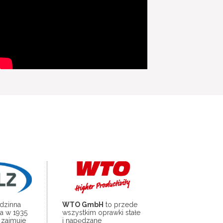
odzinna
WTO GmbH
to przede
ła w 1935
wszystkim oprawki stałe
 zajmuje
i napędzane