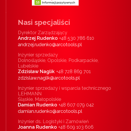
Nasi specjaliści
Dyrektor Zarządzający
Andrzej Rudenko
+48 530 786 610
andrzej.rudenko@arcotools.pl
Inżynier sprzedaży
Dolnośląskie, Opolskie, Podkarpackie,
Lubelskie
Zdzisław Naglik
+48 728 869 701
zdzislaw.naglik@arcotools.pl
Inżynier sprzedaży i wsparcia technicznego
LEHMANN
Śląskie, Małopolskie
Damian Rudenko
+48 607 079 042
damian.rudenko@arcotools.pl
Inżynier ds. Logistyki i Zamówień
Joanna Rudenko
+48 609 103 606