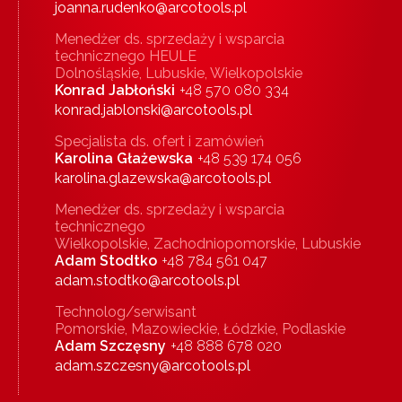
joanna.rudenko@arcotools.pl
Menedżer ds. sprzedaży i wsparcia
technicznego HEULE
Dolnośląskie, Lubuskie, Wielkopolskie
Konrad Jabłoński
+48 570 080 334
konrad.jablonski@arcotools.pl
Specjalista ds. ofert i zamówień
Karolina Głażewska
+48 539 174 056
karolina.glazewska@arcotools.pl
Menedżer ds. sprzedaży i wsparcia
technicznego
Wielkopolskie, Zachodniopomorskie, Lubuskie
Adam Stodtko
+48 784 561 047
adam.stodtko@arcotools.pl
Technolog/serwisant
Pomorskie, Mazowieckie, Łódzkie, Podlaskie
Adam Szczęsny
+48 888 678 020
adam.szczesny@arcotools.pl