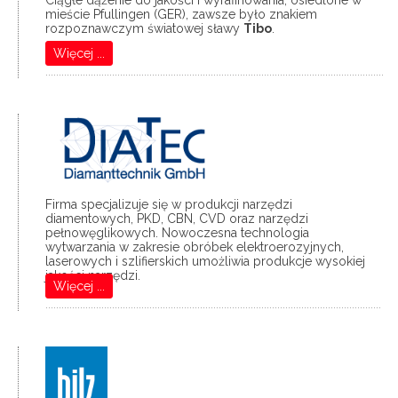
Ciągłe dążenie do jakości i wyrafinowania, osiedlone w
mieście Pfullingen (GER), zawsze było znakiem
rozpoznawczym światowej sławy
Tibo
.
Więcej ...
...............................................................................................................................
Firma specjalizuje się w produkcji narzędzi
diamentowych, PKD, CBN, CVD oraz narzędzi
pełnowęglikowych. Nowoczesna technologia
wytwarzania w zakresie obróbek elektroerozyjnych,
laserowych i szlifierskich umożliwia produkcje wysokiej
jakości narzędzi.
Więcej ...
..............................................................................................................................