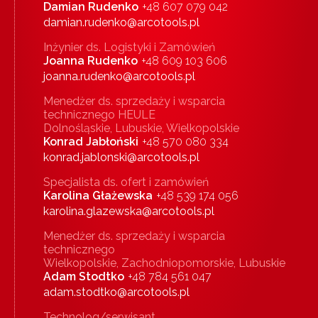
Damian Rudenko
+48 607 079 042
damian.rudenko@arcotools.pl
Inżynier ds. Logistyki i Zamówień
Joanna Rudenko
+48 609 103 606
joanna.rudenko@arcotools.pl
Menedżer ds. sprzedaży i wsparcia
technicznego HEULE
Dolnośląskie, Lubuskie, Wielkopolskie
Konrad Jabłoński
+48 570 080 334
konrad.jablonski@arcotools.pl
Specjalista ds. ofert i zamówień
Karolina Głażewska
+48 539 174 056
karolina.glazewska@arcotools.pl
Menedżer ds. sprzedaży i wsparcia
technicznego
Wielkopolskie, Zachodniopomorskie, Lubuskie
Adam Stodtko
+48 784 561 047
adam.stodtko@arcotools.pl
Technolog/serwisant