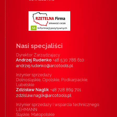
Nasi specjaliści
Dyrektor Zarządzający
Andrzej Rudenko
+48 530 786 610
andrzej.rudenko@arcotools.pl
Inżynier sprzedaży
Dolnośląskie, Opolskie, Podkarpackie,
Lubelskie
Zdzisław Naglik
+48 728 869 701
zdzislaw.naglik@arcotools.pl
Inżynier sprzedaży i wsparcia technicznego
LEHMANN
Śląskie, Małopolskie