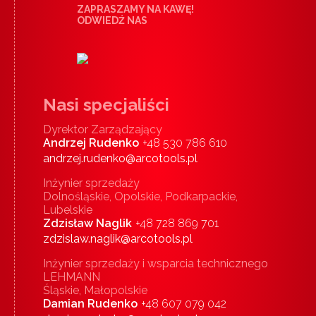
ZAPRASZAMY NA KAWĘ!
ODWIEDŹ NAS
Nasi specjaliści
Dyrektor Zarządzający
Andrzej Rudenko
+48 530 786 610
andrzej.rudenko@arcotools.pl
Inżynier sprzedaży
Dolnośląskie, Opolskie, Podkarpackie,
Lubelskie
Zdzisław Naglik
+48 728 869 701
zdzislaw.naglik@arcotools.pl
Inżynier sprzedaży i wsparcia technicznego
LEHMANN
Śląskie, Małopolskie
Damian Rudenko
+48 607 079 042