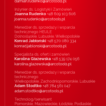
damian.rudenko@arcotools.pl
Inżynier ds. Logistyki i Zamówień
Joanna Rudenko
+48 609 103 606
joanna.rudenko@arcotools.pl
Menedżer ds. sprzedaży i wsparcia
technicznego HEULE
Dolnośląskie, Lubuskie, Wielkopolskie
Konrad Jabłoński
+48 570 080 334
konrad.jablonski@arcotools.pl
Specjalista ds. ofert i zamówień
Karolina Głażewska
+48 539 174 056
karolina.glazewska@arcotools.pl
Menedżer ds. sprzedaży i wsparcia
technicznego
Wielkopolskie, Zachodniopomorskie, Lubuskie
Adam Stodtko
+48 784 561 047
adam.stodtko@arcotools.pl
Technolog/serwisant
Pomorskie, Mazowieckie, Łódzkie, Podlaskie