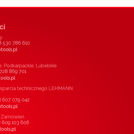
ci
y
8 530 786 610
tools.pl
e, Podkarpackie, Lubelskie
 728 869 701
ools.pl
i wsparcia technicznego LEHMANN
8 607 079 042
tools.pl
 i Zamówień
8 609 103 606
ools.pl