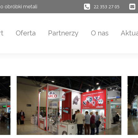
22 353 27 05
o obróbki metali
rt
Oferta
Partnerzy
O nas
Aktua