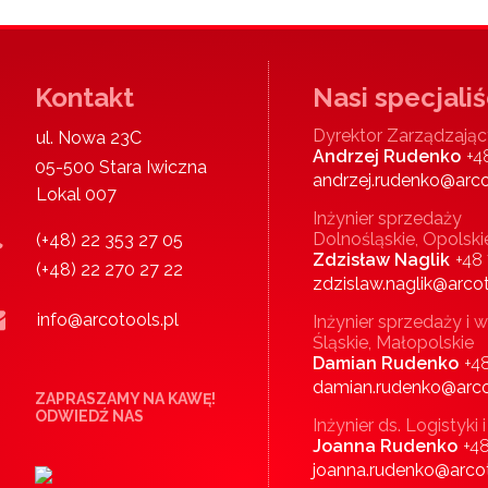
Kontakt
Nasi specjaliś
Dyrektor Zarządzając
ul. Nowa 23C
Andrzej Rudenko
+4
05-500 Stara Iwiczna
andrzej.rudenko@arco
Lokal 007
Inżynier sprzedaży
Dolnośląskie, Opolski
(+48) 22 353 27 05
Zdzisław Naglik
+48
(+48) 22 270 27 22
zdzislaw.naglik@arcot
info@arcotools.pl
Inżynier sprzedaży 
Śląskie, Małopolskie
Damian Rudenko
+4
damian.rudenko@arco
ZAPRASZAMY NA KAWĘ!
ODWIEDŹ NAS
Inżynier ds. Logistyki
Joanna Rudenko
+4
joanna.rudenko@arcot