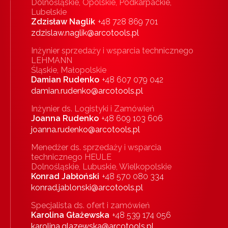
Dolnośląskie, Opolskie, Podkarpackie,
Lubelskie
Zdzisław Naglik
+48 728 869 701
zdzislaw.naglik@arcotools.pl
Inżynier sprzedaży i wsparcia technicznego
LEHMANN
Śląskie, Małopolskie
Damian Rudenko
+48 607 079 042
damian.rudenko@arcotools.pl
Inżynier ds. Logistyki i Zamówień
Joanna Rudenko
+48 609 103 606
joanna.rudenko@arcotools.pl
Menedżer ds. sprzedaży i wsparcia
technicznego HEULE
Dolnośląskie, Lubuskie, Wielkopolskie
Konrad Jabłoński
+48 570 080 334
konrad.jablonski@arcotools.pl
Specjalista ds. ofert i zamówień
Karolina Głażewska
+48 539 174 056
karolina.glazewska@arcotools.pl